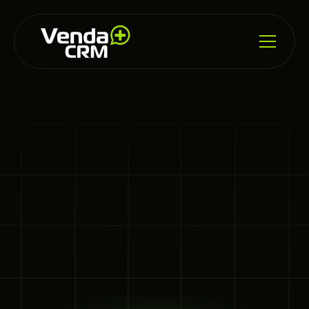
SISTEMA DE GESTÃO DE VENDAS
Maximize 
a Produtividade 
no WhatsApp com
Recursos Poderosos
Bem-vindo ao Venda Mais CRM, onde a inovação 
impulsiona seus resultados. Maximize suas vendas 
e aumente seus lucros com ferramentas 
avançadas que otimizam a produtividade e 